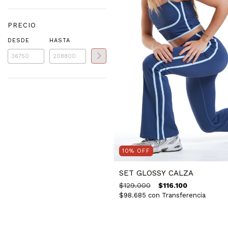
PRECIO
DESDE
HASTA
10
%
OFF
SET GLOSSY CALZA
$129.000
$116.100
$98.685
con
Transferencia