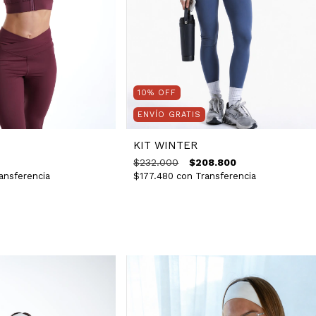
10
%
OFF
ENVÍO GRATIS
KIT WINTER
$232.000
$208.800
$177.480
con
Transferencia
ansferencia