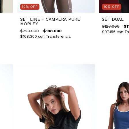
10
%
OFF
10
%
OFF
SET LINE + CAMPERA PURE
SET DUAL
MORLEY
$127.000
$1
$220.000
$198.000
$97.155
con
Tr
$168.300
con
Transferencia