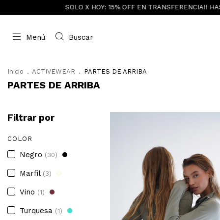
SOLO X HOY: 15% OFF EN TRANSFERENCIA!! HASTA 6 CUOTAS SIN I
Menú
Buscar
Inicio
.
ACTIVEWEAR
.
PARTES DE ARRIBA
PARTES DE ARRIBA
Filtrar por
COLOR
Negro
(30)
Marfil
(3)
Vino
(1)
Turquesa
(1)