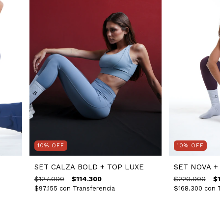
10
%
OFF
10
%
OFF
SET CALZA BOLD + TOP LUXE
SET NOVA +
$127.000
$114.300
$220.000
$
$97.155
con
Transferencia
$168.300
con