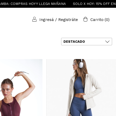
Y Y LLEGA MAÑANA
SOLO X HOY: 15% OFF EN TRANSFERENCIA!! 
Ingresá
/
Registráte
Carrito
(
0
)