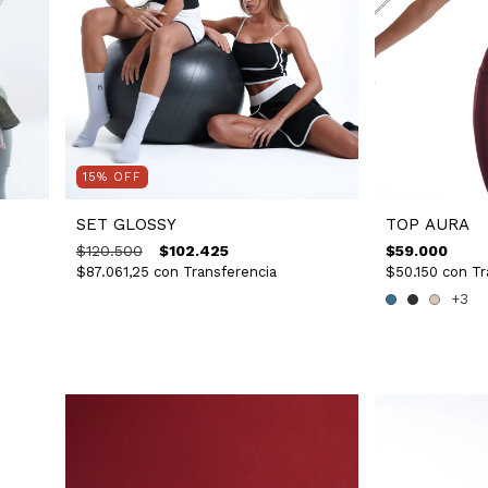
15
%
OFF
TOP AURA
SET GLOSSY
$59.000
$120.500
$102.425
$50.150
con
Tr
$87.061,25
con
Transferencia
+3