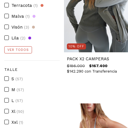
Terracota
(1)
Malva
(1)
Visón
(3)
Lila
(2)
10
%
OFF
VER TODOS
PACK X2 CAMPERAS
$186.000
$167.400
TALLE
$142.290
con
Transferencia
S
(57)
M
(57)
L
(57)
Xl
(50)
Xxl
(1)