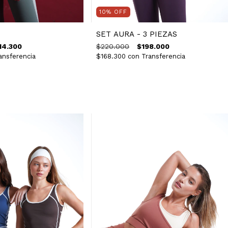
10
%
OFF
SET AURA - 3 PIEZAS
14.300
$220.000
$198.000
ansferencia
$168.300
con
Transferencia