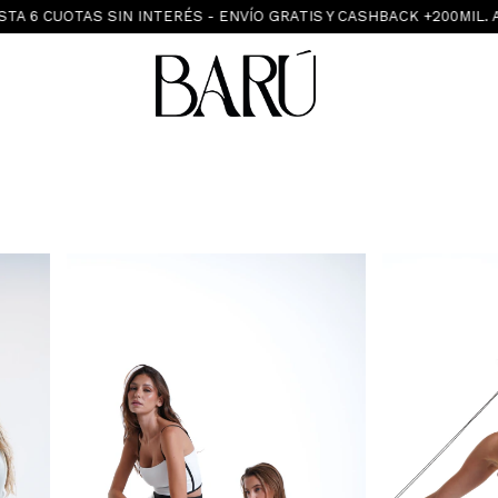
NTERÉS - ENVÍO GRATIS Y CASHBACK +200MIL. AMBA: COMPRAS HO