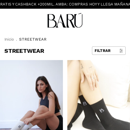
ATIS Y CASHBACK +200MIL. AMBA: COMPRAS HOY Y LLEGA MAÑANA
Inicio
.
STREETWEAR
STREETWEAR
FILTRAR