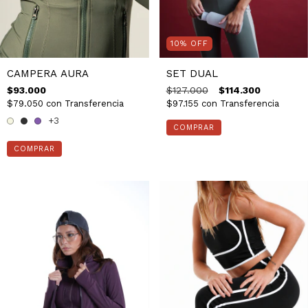
10
%
OFF
CAMPERA AURA
SET DUAL
$93.000
$127.000
$114.300
$79.050
con
Transferencia
$97.155
con
Transferencia
+3
COMPRAR