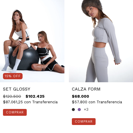
15
%
OFF
SET GLOSSY
CALZA FORM
$120.500
$102.425
$68.000
$87.061,25
con
Transferencia
$57.800
con
Transferencia
+3
COMPRAR