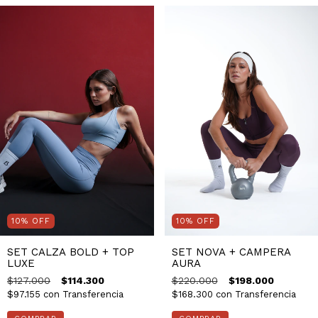
10
%
OFF
10
%
OFF
SET CALZA BOLD + TOP
SET NOVA + CAMPERA
LUXE
AURA
$127.000
$114.300
$220.000
$198.000
$97.155
con
Transferencia
$168.300
con
Transferencia