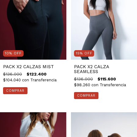
10
%
OFF
15
%
OFF
PACK X2 CALZAS MIST
PACK X2 CALZA
SEAMLESS
$136.000
$122.400
$136.000
$115.600
$104.040
con
Transferencia
$98.260
con
Transferencia