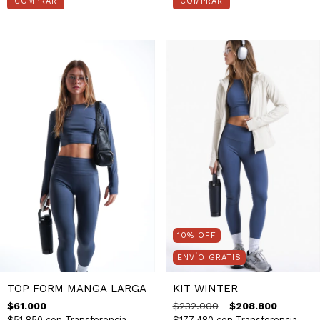
10
%
OFF
ENVÍO GRATIS
KIT WINTER
TOP FORM MANGA LARGA
$232.000
$208.800
$61.000
$177.480
con
Transferencia
$51.850
con
Transferencia